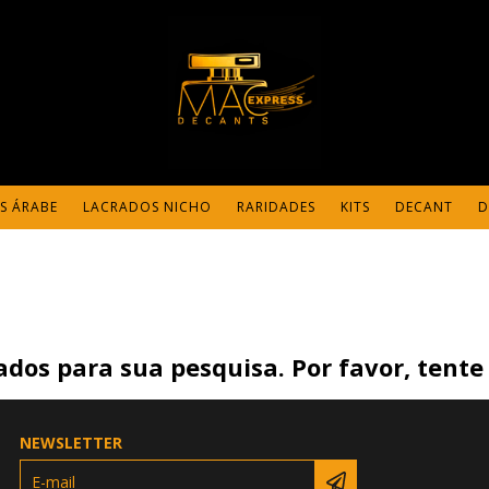
S ÁRABE
LACRADOS NICHO
RARIDADES
KITS
DECANT
D
dos para sua pesquisa. Por favor, tente 
NEWSLETTER