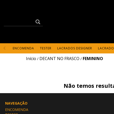
ENCOMENDA
TESTER
LACRADOS DESIGNER
LACRADO
Início
DECANT NO FRASCO
FEMININO
/
/
Não temos resulta
NAVEGAÇÃO
ENCOMENDA