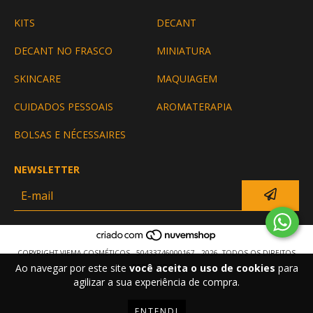
KITS
DECANT
DECANT NO FRASCO
MINIATURA
SKINCARE
MAQUIAGEM
CUIDADOS PESSOAIS
AROMATERAPIA
BOLSAS E NÉCESSAIRES
NEWSLETTER
COPYRIGHT VIEMA COSMÉTICOS - 50433746000167 - 2026. TODOS OS DIREITOS
Ao navegar por este site
você aceita o uso de cookies
para
RESERVADOS.
agilizar a sua experiência de compra.
ENTENDI