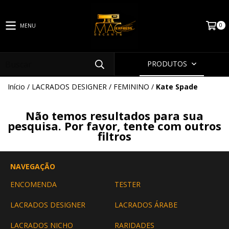
0
MENU
PRODUTOS
Início
/
LACRADOS DESIGNER
/
FEMININO
/
Kate Spade
Não temos resultados para sua
pesquisa. Por favor, tente com outros
filtros
NAVEGAÇÃO
ENCOMENDA
TESTER
LACRADOS DESIGNER
LACRADOS ÁRABE
LACRADOS NICHO
RARIDADES