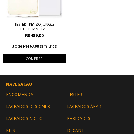
TESTER - KENZO JUNGLE
L'ELEPHANT EA...
R$489,00
3
x de
R$163,00
sem juros
COMPRAR
NAVEGAÇÃO
ENCOMENDA
TESTER
LACRADOS DESIGNER
LACRADOS ÁRABE
LACRADOS NICHO
RARIDADES
KITS
DECANT