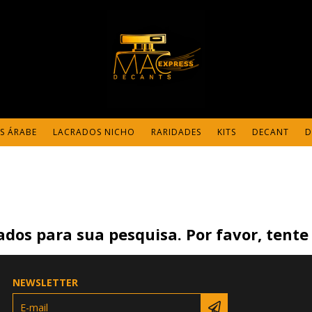
S ÁRABE
LACRADOS NICHO
RARIDADES
KITS
DECANT
D
dos para sua pesquisa. Por favor, tente 
NEWSLETTER