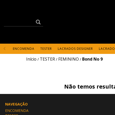
ENCOMENDA
TESTER
LACRADOS DESIGNER
LACRADO
Início
TESTER
FEMININO
Bond No 9
/
/
/
Não temos resulta
NAVEGAÇÃO
ENCOMENDA