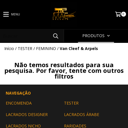
0
MENU
PRODUTOS
Início
/
TESTER
/
FEMININO
/
Van Cleef & Arpels
Não temos resultados para sua
pesquisa. Por favor, tente com outros
filtros
NAVEGAÇÃO
ENCOMENDA
TESTER
LACRADOS DESIGNER
LACRADOS ÁRABE
LACRADOS NICHO
RARIDADES