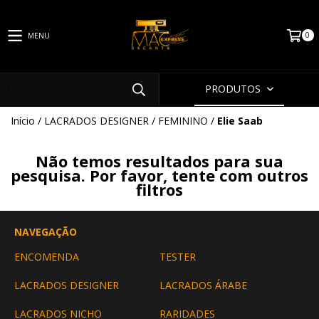
0
MENU
PRODUTOS
Início
/
LACRADOS DESIGNER
/
FEMININO
/
Elie Saab
Não temos resultados para sua
pesquisa. Por favor, tente com outros
filtros
NAVEGAÇÃO
ENCOMENDA
TESTER
LACRADOS DESIGNER
LACRADOS ÁRABE
LACRADOS NICHO
RARIDADES