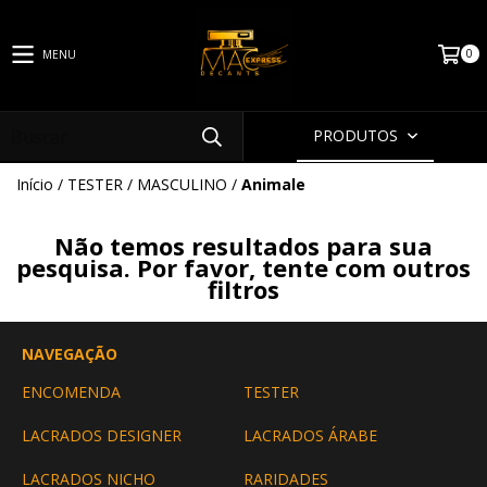
0
MENU
PRODUTOS
Início
/
TESTER
/
MASCULINO
/
Animale
Não temos resultados para sua
pesquisa. Por favor, tente com outros
filtros
NAVEGAÇÃO
ENCOMENDA
TESTER
LACRADOS DESIGNER
LACRADOS ÁRABE
LACRADOS NICHO
RARIDADES