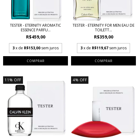
TESTER - ETERNITY AROMATIC
TESTER - ETERNITY FOR MEN EAU DE
ESSENCE PARFU...
TOILETT...
R$459,00
R$359,00
3
x de
R$153,00
sem juros
3
x de
R$119,67
sem juros
COMPRAR
COMPRAR
11
%
OFF
4
%
OFF