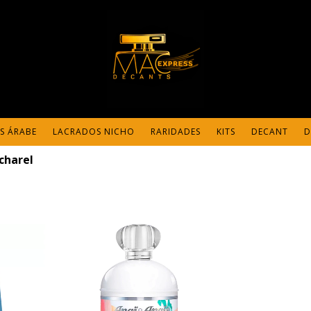
S ÁRABE
LACRADOS NICHO
RARIDADES
KITS
DECANT
D
charel