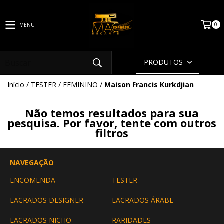
0
MENU
PRODUTOS
Início
/
TESTER
/
FEMININO
/
Maison Francis Kurkdjian
Não temos resultados para sua
pesquisa. Por favor, tente com outros
filtros
NAVEGAÇÃO
ENCOMENDA
TESTER
LACRADOS DESIGNER
LACRADOS ÁRABE
LACRADOS NICHO
RARIDADES