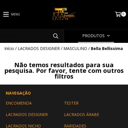
0
MENU
PRODUTOS
Início
/
LACRADOS DESIGNER
/
MASCULINO
/
Bella Bellissima
Não temos resultados para sua
pesquisa. Por favor, tente com outros
filtros
NAVEGAÇÃO
ENCOMENDA
TESTER
LACRADOS DESIGNER
LACRADOS ÁRABE
LACRADOS NICHO
RARIDADES