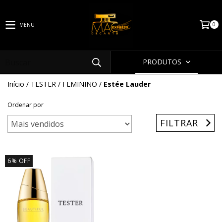
0
MENU
PRODUTOS
Início
/
TESTER
/
FEMININO
/
Estée Lauder
Ordenar por
FILTRAR
6
%
OFF